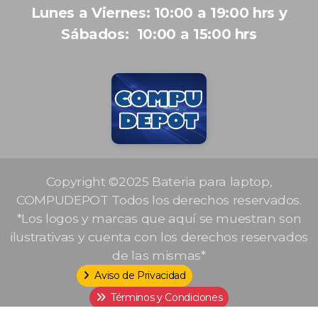
Lunes a Viernes: 10:00 a 19:00 hrs y
Sábados: 10:00 a 15:00 hrs
Copyright ©2025 Bateria para laptop,
COMPUDEPOT Todos los derechos reservados.
*Los logos y marcas que aquí se muestran son
ilustrativas y cuenta con los derechos reservados
de las mismas*
Aviso de Privacidad
Términos y Condiciones